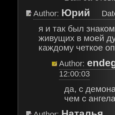
Юрий
Author:
Date:
я и так был знако
живущих в моей д
каждому четкое о
ende
Author:
12:00:03
да, с демон
чем с ангела
Наталья
Author:
Da