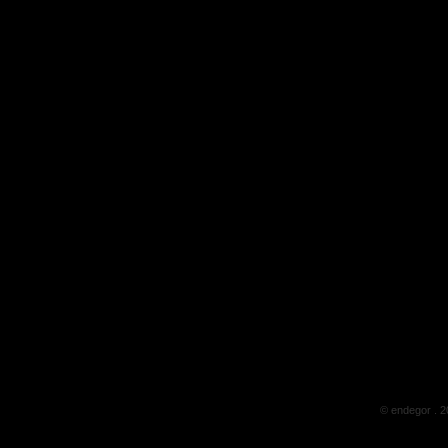
©
endegor
.
2