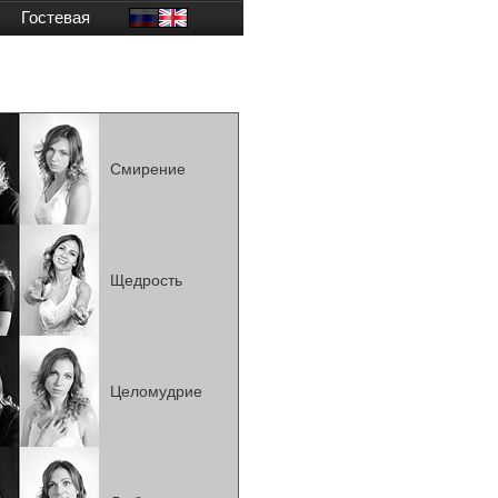
Гостевая
Смирение
Щедрость
Целомудрие