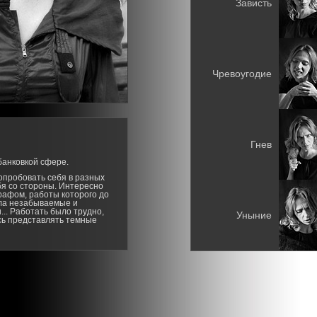
Зависть
Чревоугодие
Гнев
банковкой сфере.
опробовать себя в разных
бя со стороны. Интересно
рафом, работы которого до
ила незабываемые и
. Работать было трудно,
Уныние
сь представлять темные