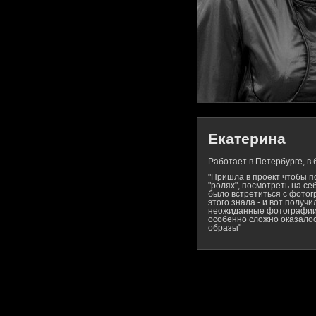
Екатерина
Работает в Петербурге, в 
"Пришла в проект чтобы п
"ролях", посмотреть на се
было встретиться с фотог
этого знала - и вот получ
неожиданные фотографии..
особенно сложно оказало
образы"